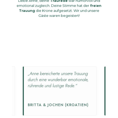
Liebe Anne, deine
Traurede
war humorvoll und
emotional zugleich. Deine Stimme hat der
freien
Trauung
die Krone aufgesetzt. Wir und unsere
Gäste waren begeistert!
„Anne bereicherte unsere Trauung
„Die Zere
d
durch eine wunderbar emotionale,
unbeschre
rührende und lustige Rede.“
eine Rede,
hat.“
HEIKE &
BRITTA & JOCHEN (KROATIEN)
(KÜHLU