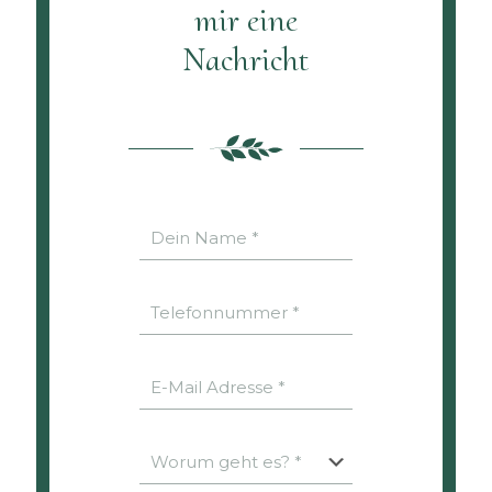
mir eine
Nachricht
A
l
t
e
r
n
a
t
i
v
e
: