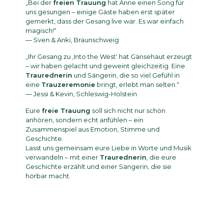
„Bei der
freien Trauung
hat Anne einen Song für
uns gesungen – einige Gäste haben erst später
gemerkt, dass der Gesang live war. Es war einfach
magisch!“
— Sven & Anki, Braunschweig
„Ihr Gesang zu ‚Into the West‘ hat Gänsehaut erzeugt
– wir haben gelacht und geweint gleichzeitig. Eine
Traurednerin
und Sängerin, die so viel Gefühl in
eine
Trauzeremonie
bringt, erlebt man selten.“
— Jessi & Kevin, Schleswig-Holstein
Eure
freie Trauung
soll sich nicht nur schön
anhören, sondern echt anfühlen – ein
Zusammenspiel aus Emotion, Stimme und
Geschichte.
Lasst uns gemeinsam eure Liebe in Worte und Musik
verwandeln – mit einer
Traurednerin
, die eure
Geschichte erzählt und einer Sängerin, die sie
hörbar macht.