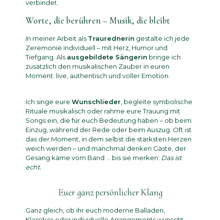
verbindet.
Worte, die berühren – Musik, die bleibt
In meiner Arbeit als
Traurednerin
gestalte ich jede
Zeremonie individuell – mit Herz, Humor und
Tiefgang. Als
ausgebildete Sängerin
bringe ich
zusätzlich den musikalischen Zauber in euren
Moment: live, authentisch und voller Emotion.
Ich singe eure
Wunschlieder
, begleite symbolische
Rituale musikalisch oder rahme eure Trauung mit
Songs ein, die für euch Bedeutung haben – ob beim
Einzug, während der Rede oder beim Auszug. Oft ist
das der Moment, in dem selbst die stärksten Herzen
weich werden – und manchmal denken Gäste, der
Gesang käme vom Band … bis sie merken:
Das ist
echt.
Euer ganz persönlicher Klang
Ganz gleich, ob ihr euch moderne Balladen,
Klassiker oder individuelle Arrangements wünscht –