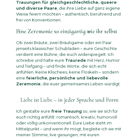
Trauungen für gleichgeschlechtliche, queere
und diverse Paare
, die ihre Liebe auf ganz eigene
Weise feiern möchten – authentisch, berührend und
frei von Konventionen.
Eine Zeremonie so einzigartig wie ihr selbst
Ob zwei Bräute, zwei Bräutigame oder ein Paar
jenseits klassischer Schubladen – eure Geschichte
verdient eine Bühne, die euch widerspiegelt. Ich
schreibe und halte eure
Traurede
mit Herz, Humor
und Tiefgang – und finde Worte, die sich echt
anfühlen. Keine Klischees, keine Floskeln – sondern
eine
feierliche, persönliche und liebevolle
Zeremonie
, die euer gemeinsames Leben würdigt.
Liebe ist Liebe – in jeder Sprache und Form
Ich gestalte eure
freie Trauung
so, wie sie sich für
euch richtig anfühlt: romantisch, kreativ, humorvoll
oder völlig unkonventionell. Eure Liebe steht im
Mittelpunkt – und wenn ihr mögt, begleite ich sie mit
meiner Stimme, live gesungen, mit euren