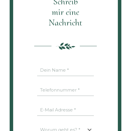
Schreib
mir eine
Nachricht
A
l
t
e
r
n
a
t
i
v
e
: