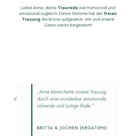
Liebe Anne, deine
Traurede
war humorvoll und
emotional zugleich. Deine Stimme hat der
freien
Trauung
die Krone aufgesetzt. Wir und unsere
Gäste waren begeistert!
e
„Anne bereicherte unsere Trauung
„Die Z
 und
durch eine wunderbar emotionale,
unbesc
me
rührende und lustige Rede.“
eine Re
hat.“
HEIKE
BRITTA & JOCHEN (KROATIEN)
(KÜH